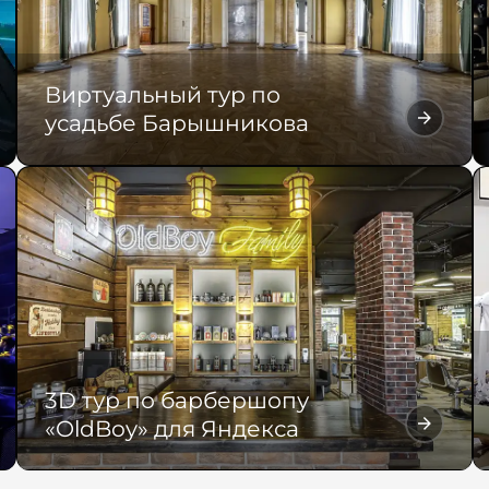
Виртуальный тур по
усадьбе Барышникова
3D тур по барбершопу
«OldBoy» для Яндекса