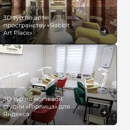
3D тур по арт-
пространству «Rabbit
Art Place»
3D тур по ногтевой
студии «Горлица» для
Яндекса