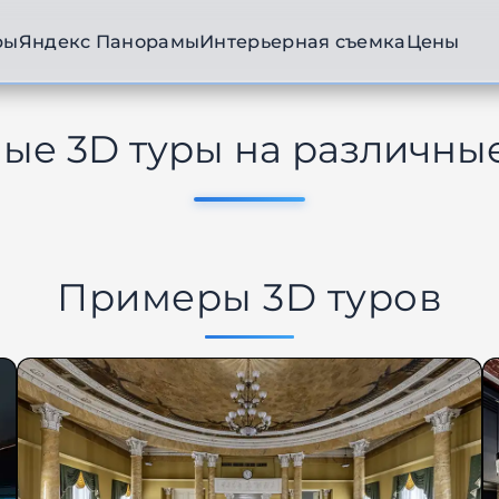
ры
Яндекс Панорамы
Интерьерная съемка
Цены
ые 3D туры на различны
Примеры 3D туров