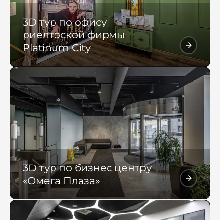
3D тур по офису
риелтоской фирмы
Platinum City
3D тур по бизнес центру
«Омега Плаза»