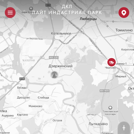

ДКЛ
ЛАЙТ ИНДАСТРИАЛ ПАРК

ПЛК Томилино-1

ПЛК Горки

Расположение

Контакты
╋