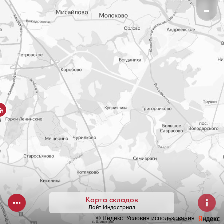
▬

Карта складов
Лайт Индастриал
© Яндекс
Условия использования