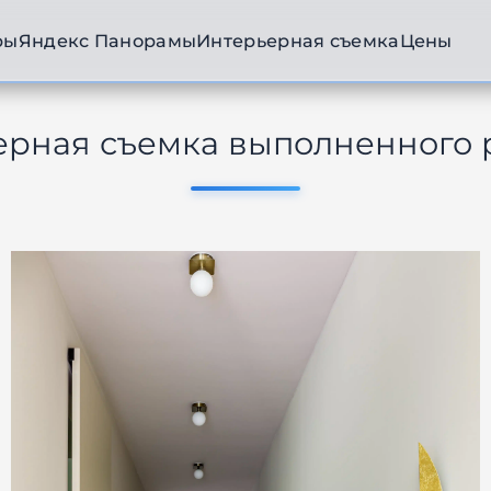
ры
Яндекс Панорамы
Интерьерная съемка
Цены
ерная съемка выполненного 