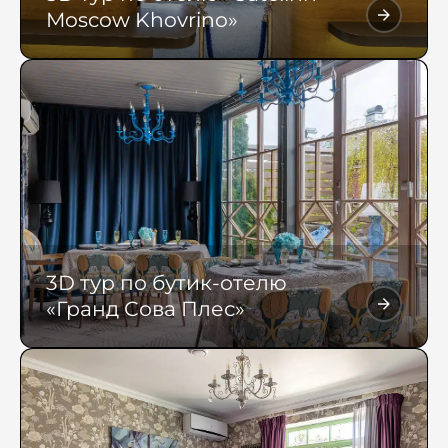
Moscow Khovrino»
3D тур по бутик-отелю
«Гранд Сова Плес»