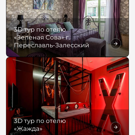
3D тур по отелю
«Зеленая Сова» г.
Переславль-Залесский
3D тур по отелю
«Жажда»